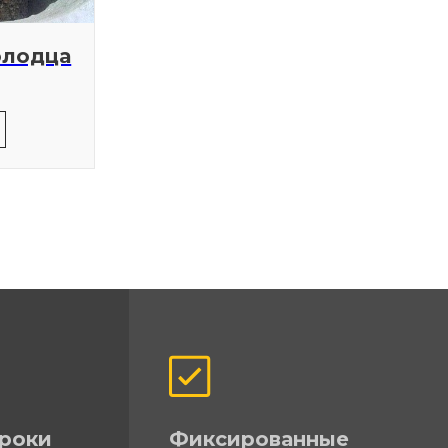
олодца
роки
Фиксированные