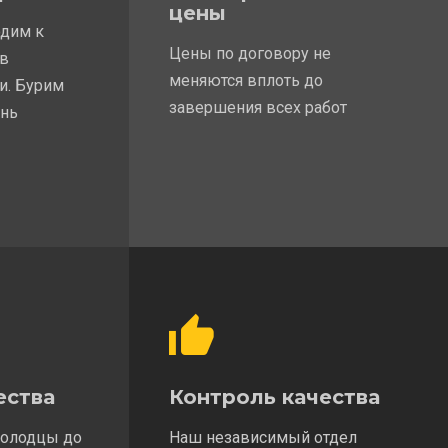
цены
одим к
Цены по договору не
 в
меняются вплоть до
и. Бурим
завершения всех работ
ень
ества
Контроль качества
колодцы до
Наш независимый отдел