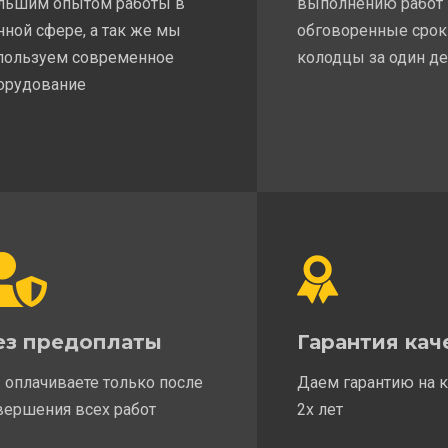
льшим опытом работы в
выполнению работ
нной сфере, а так же мы
обговоренные срок
пользуем современное
колодцы за один д
орудование
ез предоплаты
Гарантия кач
 оплачиваете только после
Даем гарантию на 
вершения всех работ
2х лет