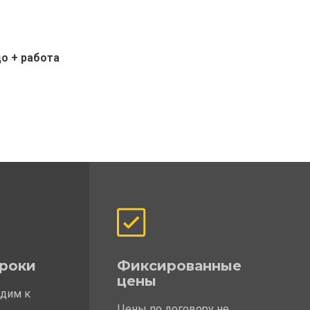
о + работа
роки
Фиксированные
цены
одим к
Цены по договору не