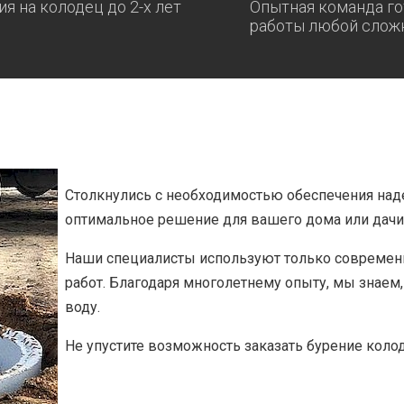
ия на колодец до 2-х лет
Опытная команда го
работы любой слож
Столкнулись с необходимостью обеспечения над
оптимальное решение для вашего дома или дачи
Наши специалисты используют только современн
работ. Благодаря многолетнему опыту, мы знаем
воду.
Не упустите возможность заказать бурение коло