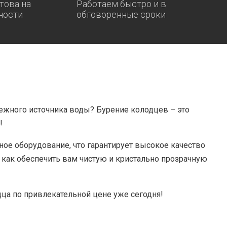
това на
Работаем быстро и в
ности
обговоренные сроки
ежного источника воды? Бурение колодцев – это
!
ое оборудование, что гарантирует высокое качество
, как обеспечить вам чистую и кристально прозрачную
дца по привлекательной цене уже сегодня!